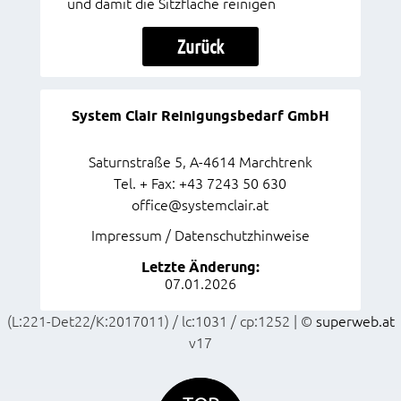
und damit die Sitzfläche reinigen
Zurück
System Clair Reinigungsbedarf GmbH
Saturnstraße 5, A-4614 Marchtrenk
Tel. + Fax: +43 7243 50 630
office@systemclair.at
Impressum / Datenschutzhinweise
Letzte Änderung:
07.01.2026
(L:221-Det22/K:2017011) / lc:1031 / cp:1252 | ©
superweb.at
v17