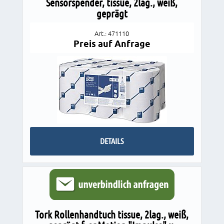
Sensorspender, tissue, 2lag., weiß,
geprägt
Art.: 471110
Preis auf Anfrage
DETAILS
Tork Rollenhandtuch tissue, 2lag., weiß,